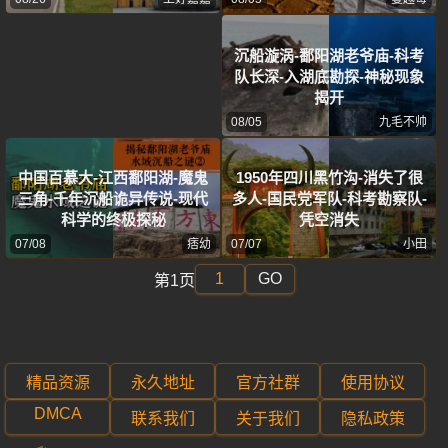
沉船漩涡-鄱阳湖老爷庙-科考
队长深-入湖底勘探-神秘现象
揭开
08/05
九毛不帅
中国百慕大-江西鄱阳湖-魔鬼
1950年四川黑竹沟-消失了很
三角-千年沉船诡异传说-现代
多人-国民党军队-科考勘察队-
科学的终极探秘
凭空消失
07/08
痞幼
07/07
小田
GO
第1页
精品资源
永久地址
官方社群
使用协议
DMCA
联系我们
关于我们
隐私政策