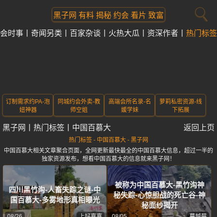
黑子网 有料 揭秘 约会 看片 致富
会时事
奇闻另类
百家杂谈
火热大瓜
资深作者
热门标签
订制需求约PA-泡
同城约会外卖-教
高端会所名录-名
萝莉私密资源-线
妞神器
师空姐
媛学妹
下拓展
黑子网
丨
热门标签
丨
中国百慕大
返回上页
热门标签 - 中国百慕大 - 黑子网
中国百慕大相关文章聚合页面，全网更新最快最全的中国百慕大信息，超过一半的
独家资源发布，想看中国百慕大的信息就来黑子网！
被称为中国百慕大-黑竹沟神
四川黑竹沟-人畜失踪之谜-中
秘失踪-心惊胆战的死亡谷-神
国百慕大-多雾地形真相曝光
秘面纱揭开
08/26
上好嘉嘉
08/05
蔓越莓