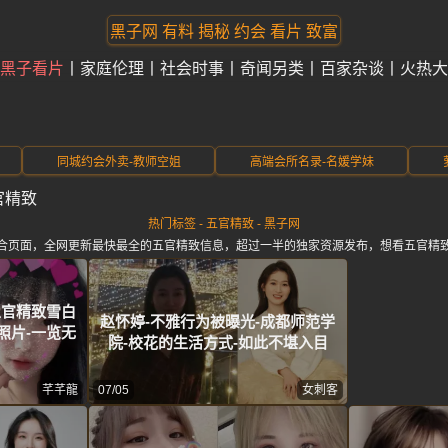
黑子网 有料 揭秘 约会 看片 致富
黑子看片
家庭伦理
社会时事
奇闻另类
百家杂谈
火热大
同城约会外卖-教师空姐
高端会所名录-名媛学妹
官精致
热门标签 - 五官精致 - 黑子网
合页面，全网更新最快最全的五官精致信息，超过一半的独家资源发布，想看五官精
五官精致雪白
赵怀婷-不雅行为被曝光-成都师范学
照片-一览无
院-校花的生活方式-如此不堪入目
芊芊龍
07/05
女刺客