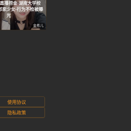
海直播捞金-湖南大学校
邻家少女-行为不检被曝
光
金希儿
使用协议
隐私政策