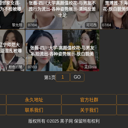
如邻家女孩-
张薇-四川大学高颜值校花-与男友不
贾博雅-下
行为不检被曝
雅行为流出-各种姿势展示-清纯反差
花-肤白貌美
十足
黎允熙
07/04
可可西
07/04
辽宁师范大
张薇-四川大学-高颜值校花-与男友
生活混乱被曝
私拍流出-各种姿势展示-肤白貌美
粉色的猪
07/03
艾拉isla
GO
第1页
永久地址
官方社群
联系我们
关于我们
版权所有 ©2025 黑子网 保留所有权利