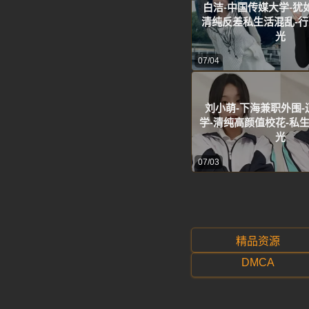
白洁-中国传媒大学-犹
清纯反差私生活混乱-
光
07/04
刘小萌-下海兼职外围-
学-清纯高颜值校花-私
光
07/03
精品资源
DMCA