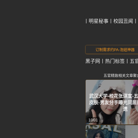
今日爆料
明星秘事
校园丑闻
订制需求约PA-泡妞神器
黑子网
丨
热门标签
丨
五
五官精致相关文章聚
武汉大学-校花张琪宣-
皮肤-男友分手曝光同居
遗
10/01