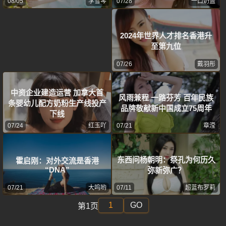
08/05
李雪琴
07/28
一口奶盖
2024年世界人才排名香港升
至第九位
07/26
戴羽彤
中资企业建造运营 加拿大首
风雨兼程 一路芬芳 百年民族
条婴幼儿配方奶粉生产线投产
品牌敬献新中国成立75周年
下线
07/24
红玉吖
07/21
章滢
东西问杨朝明：祭孔为何历久
霍启刚：对外交流是香港
“DNA”
弥新弥广？
07/21
大呜哟
07/11
超蓝布罗莉
GO
第1页