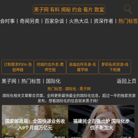
黑子网 有料 揭秘 约会 看片 致富
会时事
奇闻另类
百家杂谈
火热大瓜
资深作者
热门标签
订制需求约PA-泡
同城约会外卖-教
高端会所名录-名
萝莉私密资源-线
妞神器
师空姐
媛学妹
下拓展
黑子网
丨
热门标签
丨
国际化
返回上页
热门标签 - 国际化 - 黑子网
国际化相关文章聚合页面，全网更新最快最全的国际化信息，超过一半的独家资源
发布，想看国际化的信息就来黑子网！
国家邮政局：全国快递业务收
福建民企百强出炉 国际化步
入9个月超万亿元
伐不断加大