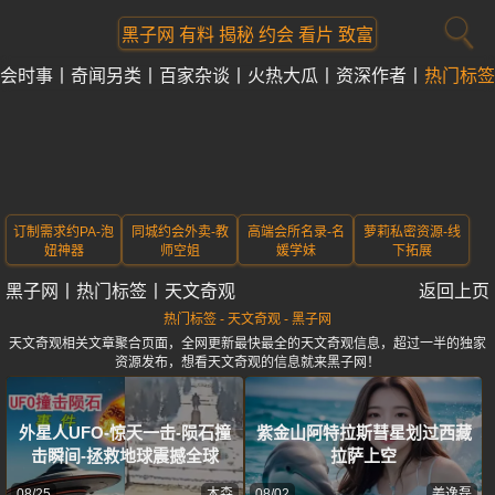
黑子网 有料 揭秘 约会 看片 致富
会时事
奇闻另类
百家杂谈
火热大瓜
资深作者
热门标签
订制需求约PA-泡
同城约会外卖-教
高端会所名录-名
萝莉私密资源-线
妞神器
师空姐
媛学妹
下拓展
黑子网
丨
热门标签
丨
天文奇观
返回上页
热门标签 - 天文奇观 - 黑子网
天文奇观相关文章聚合页面，全网更新最快最全的天文奇观信息，超过一半的独家
资源发布，想看天文奇观的信息就来黑子网！
外星人UFO-惊天一击-陨石撞
紫金山阿特拉斯彗星划过西藏
击瞬间-拯救地球震撼全球
拉萨上空
08/25
木森
08/02
姜逸磊