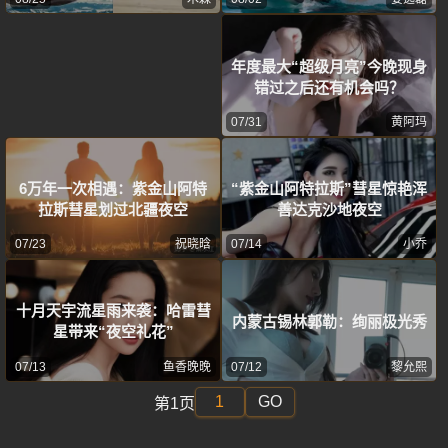
年度最大“超级月亮”今晚现身
错过之后还有机会吗？
07/31
黄阿玛
6万年一次相遇：紫金山阿特
“紫金山阿特拉斯”彗星惊艳浑
拉斯彗星划过北疆夜空
善达克沙地夜空
07/23
祝晓晗
07/14
小乔
十月天宇流星雨来袭：哈雷彗
内蒙古锡林郭勒：绚丽极光秀
星带来“夜空礼花”
07/13
鱼香晚晚
07/12
黎允熙
GO
第1页