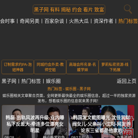
黑子网 有料 揭秘 约会 看片 致富
会时事
奇闻另类
百家杂谈
火热大瓜
资深作者
热门标签
订制需求约PA-泡
同城约会外卖-教
高端会所名录-名
萝莉私密资源-线
妞神器
师空姐
媛学妹
下拓展
黑子网
丨
热门标签
丨
娱乐圈
返回上页
热门标签 - 娱乐圈 - 黑子网
娱乐圈相关文章聚合页面，全网更新最快最全的娱乐圈信息，超过一半的独家资源
发布，想看娱乐圈的信息就来黑子网！
韩磊-出轨风波再升级-业内曝
韩国发文截图曝光-沈佳润财
私下反差大-牵连多位漂亮女
阀女儿-父亲叫小沈阳-网友评
明星
论东三省都是他家的
08/28
格小格爱钓鱼
08/12
九毛不帅