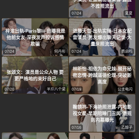
不雅照流出
07/24
夏夏
梓渝出轨-Paris黎lii-自曝我是
进藤天音-出轨实锤-日本女配
他前女友-深夜发声控诉感情
音演员-男友爆出聊天记录-大
欺骗
量床照流出
07/24
何丹彤
07/24
费启鸣
林昕怡-相依为命兄妹-展开秘
张颂文：演员是公众人物 要
密恋情-跨越道德伦理-突破新
更严格地约束好自己
高度
07/20
半斤八个梁
07/19
公主电闪
鞠婧祎-下海艳照泄露-内地影
视女星-早期陪睡门丑闻-潜规
则内幕曝光
07/16
乙醇子