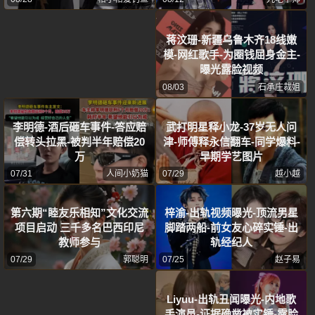
蒋汶珊-新疆乌鲁木齐18线嫩
模-网红歌手-为圈钱屈身金主-
曝光露脸视频
08/03
石承庄裁姐
李明德-酒后砸车事件-答应赔
武打明星释小龙-37岁无人问
偿转头拉黑-被判半年赔偿20
津-师傅释永信翻车-同学爆料-
万
早期学艺图片
07/31
人间小奶猫
07/29
越小越
第六期“睦友乐相知”文化交流
梓渝-出轨视频曝光-顶流男星
项目启动 三千多名巴西印尼
脚踏两船-前女友心碎实锤-出
教师参与
轨经纪人
07/29
郭聪明
07/25
赵子易
Liyuu-出轨丑闻曝光-内地歌
手演员-证据确凿被实锤-露脸