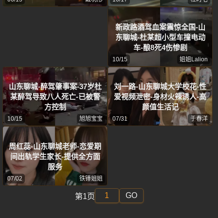
新政路酒驾血案震惊全国-山
东聊城-杜某超小型车撞电动
车-酿8死4伤惨剧
10/15
姐姐Lalion
山东聊城-醉驾肇事案-37岁杜
刘一路-山东聊城大学校花-性
某醉驾导致八人死亡-已被警
爱视频泄密-身材火辣诱人-高
方控制
颜值生活记
10/15
旭旭宝宝
07/31
于春洋
周红蕊-山东聊城老师-恋爱期
间出轨学生家长-提供全方面
服务
07/02
铁锤姐姐
GO
第1页