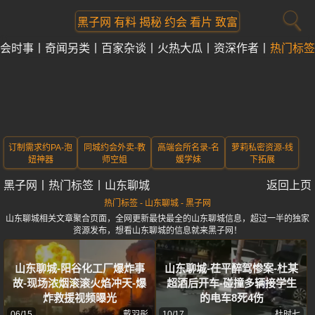
黑子网 有料 揭秘 约会 看片 致富
会时事
奇闻另类
百家杂谈
火热大瓜
资深作者
热门标签
订制需求约PA-泡
同城约会外卖-教
高端会所名录-名
萝莉私密资源-线
妞神器
师空姐
媛学妹
下拓展
黑子网
丨
热门标签
丨
山东聊城
返回上页
热门标签 - 山东聊城 - 黑子网
山东聊城相关文章聚合页面，全网更新最快最全的山东聊城信息，超过一半的独家
资源发布，想看山东聊城的信息就来黑子网！
山东聊城-阳谷化工厂爆炸事
山东聊城-茌平醉驾惨案-杜某
故-现场浓烟滚滚火焰冲天-爆
超酒后开车-碰撞多辆接学生
炸救援视频曝光
的电车8死4伤
06/15
戴羽彤
10/17
杜时七