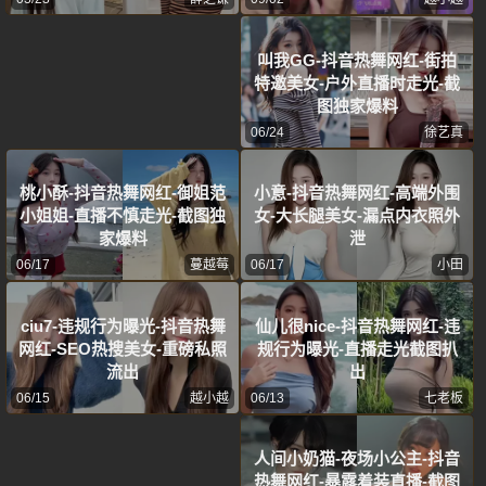
叫我GG-抖音热舞网红-街拍
特邀美女-户外直播时走光-截
图独家爆料
06/24
徐艺真
桃小酥-抖音热舞网红-御姐范
小意-抖音热舞网红-高端外围
小姐姐-直播不慎走光-截图独
女-大长腿美女-漏点内衣照外
家爆料
泄
06/17
蔓越莓
06/17
小田
ciu7-违规行为曝光-抖音热舞
仙儿很nice-抖音热舞网红-违
网红-SEO热搜美女-重磅私照
规行为曝光-直播走光截图扒
流出
出
06/15
越小越
06/13
七老板
人间小奶猫-夜场小公主-抖音
热舞网红-暴露着装直播-截图