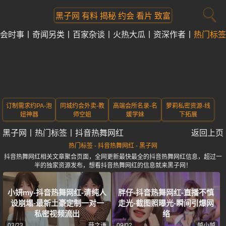
黑子网 有料 揭秘 约会 看片 致富
会时事
奇闻另类
百家杂谈
火热大瓜
资深作者
热门标签
订制需求约PA-泡
同城约会外卖-教
高端会所名录-名
萝莉私密资源-线
妞神器
师空姐
媛学妹
下拓展
黑子网
丨
热门标签
丨
抖音热舞网红
返回上页
热门标签 - 抖音热舞网红 - 黑子网
抖音热舞网红相关文章聚合页面，全网更新最快最全的抖音热舞网红信息，超过一
半的独家资源发布，想看抖音热舞网红的信息就来黑子网！
小妍my-抖音热舞网红-清纯人
胖仔-抖音热舞网红-直播不慎
设崩塌-最新土豪定制一对一
走光-截图照曝光-瞬间引爆网
私密视频流出
络
03/23
薛之谦
09/02
越小越