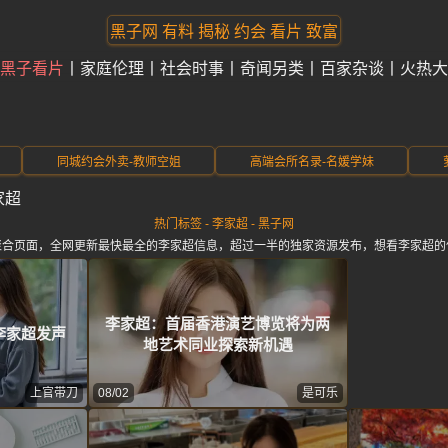
黑子网 有料 揭秘 约会 看片 致富
黑子看片
家庭伦理
社会时事
奇闻另类
百家杂谈
火热大
同城约会外卖-教师空姐
高端会所名录-名媛学妹
家超
热门标签 - 李家超 - 黑子网
聚合页面，全网更新最快最全的李家超信息，超过一半的独家资源发布，想看李家超的
李家超：首届香港演艺博览将为两
李家超发声
地艺术同业探索新机遇
上官带刀
08/02
是可乐