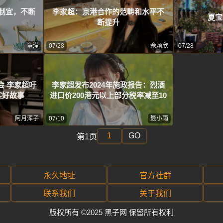
制宜，不断
李家超：京港合作的范畴和水平不
夏宝
断提升
章滢
07/28
佘颖欣
07/28
会 李家超吁
李家超发布2024年施政报告：烈酒
实好故事
进口价200港元以上部分税率减至10
阿月浑子
07/10
聂小雨
GO
第1页
永久地址
官方社群
联系我们
关于我们
版权所有 ©2025 黑子网 保留所有权利