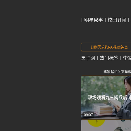
今日爆料
明星秘事
校园丑闻
订制需求约PA-泡妞神器
黑子网
丨
热门标签
丨
李
李家超相关文章
现场观看九三阅兵后 
09/07