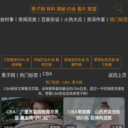
黑子网 有料 揭秘 约会 看片 致富
会时事
奇闻另类
百家杂谈
火热大瓜
资深作者
热门标签
订制需求约PA-泡
同城约会外卖-教
高端会所名录-名
萝莉私密资源-线
妞神器
师空姐
媛学妹
下拓展
CBA
黑子网
丨
热门标签
丨
返回上页
热门标签 - CBA - 黑子网
CBA相关文章聚合页面，全网更新最快最全的CBA信息，超过一半的独家资源发
布，想看CBA的信息就来黑子网！
CBA：广厦男篮险胜南京男
CBA常规赛：山西男篮击败
篮 赢主场“开门红”
四川队 取得两连胜
08/09
郭聪明
08/06
土豆酱