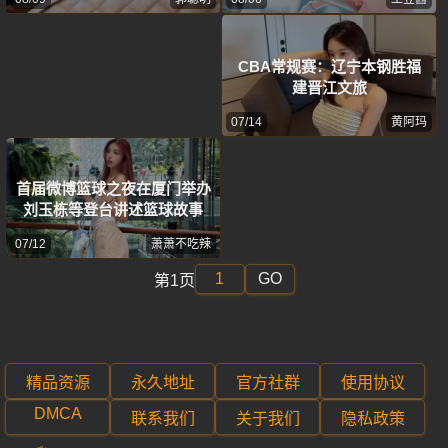
CBA常规赛：辽宁本钢胜福
建晋江文旅
07/14
黄阿玛
首届微博篮球之夜在厦门举办
刘玉栋等登台讲述篮球故事
07/12
萧萧不吃辣
GO
第1页
精品资源
永久地址
官方社群
使用协议
DMCA
联系我们
关于我们
隐私政策