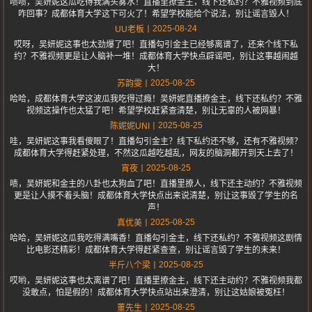
啧啧，吴妍妮这瓜吃得我满头雾水！直播里撩金主，线下还私约？不雅视频到底
咋回事？成都体育大学这下可火了！希望学校能给个说法，别让谣言毁人！
2025-08-24
UU老板
哎呀，吴妍妮这事也太劲爆了吧！直播勾引金主已经够离谱了，还来个线下私
约？不雅视频更是让人脑补一堆！成都体育大学快点辟谣吧，别让这事越闹越
大！
2025-08-25
苏韵雯
哈哈，成都体育大学这波瓜我吃得过瘾！吴妍妮直播撩金主，线下还私约？不雅
视频这操作也太猛了吧！希望学校赶紧查清楚，别让无辜的人被网暴！
2025-08-25
陈妮妮UNI
哇，吴妍妮这事我看傻眼了！直播勾引金主？线下私约还不够，还有不雅视频？
成都体育大学得赶紧处理，不然这瓜越吃越乱，网友的脑洞都开到天上去了！
2025-08-25
宵夜
啧，吴妍妮和金主的八卦也太狗血了吧！直播里撩人，线下还主动约？不雅视频
更是让人摸不着头脑！成都体育大学快点出来说清楚，别让这事毁了学生的名
声！
2025-08-25
真优美
哈哈，吴妍妮这瓜我吃得满嘴香！直播勾引金主，线下还私约？不雅视频这剧情
比电影还精彩！成都体育大学得赶紧查查，别让谣言毁了学生的未来！
2025-08-25
半斤八个梁
哎哟，吴妍妮这事也太离谱了吧！直播里撩金主，线下还主动约？不雅视频我都
没敢点，怕是假的！成都体育大学快点站出来澄清，别让这姑娘被冤枉！
2025-08-25
董先生