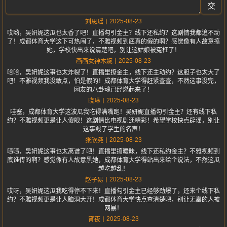
交
2025-08-23
刘思瑶
哎哟，吴妍妮这瓜也太香了吧！直播勾引金主？线下还私约？这剧情我都追不动
了！成都体育大学这下可热闹了，不雅视频到底真的假的啊？感觉像有人故意搞
她，学校快出来说清楚吧，别让这姑娘被冤枉了！
2025-08-23
画画女神木婉
哈哈，吴妍妮这事也太炸裂了！直播里撩金主，线下还主动约？这胆子也太大了
吧！不雅视频我没敢点，怕是假的！成都体育大学得赶紧查查，不然这事没完，
网友的八卦魂已经燃起来了！
2025-08-23
晓琳
哇塞，成都体育大学这波瓜我吃得满嘴跑！吴妍妮直播勾引金主？还有线下私
约？不雅视频更是让人傻眼！这剧情比电视剧还精彩！希望学校快点辟谣，别让
这事毁了学生的名声！
2025-08-23
张欣尧
啧啧，吴妍妮这事也太离谱了吧！直播里搞暧昧，线下还私约金主？不雅视频到
底谁传的啊？感觉像有人故意黑她，成都体育大学得站出来给个说法，不然这瓜
越吃越乱！
2025-08-23
赵子易
哎呀，吴妍妮这瓜我吃得停不下来！直播勾引金主已经够劲爆了，还来个线下私
约？不雅视频更是让人脑洞大开！成都体育大学快点查清楚吧，别让无辜的人被
网暴！
2025-08-23
宵夜