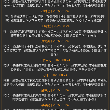
哈哈，成都体育大学这次可火了！吴妍妮直播撩金主，线下还约会？不雅视频这
操作也太猛了吧！希望是谣言，不然这对学生的打击太大了，学校得赶紧处理！
2025-08-24
杜时七
哇，吴妍妮这事也太狗血了吧！直播勾引金主？线下私约还不够，还有不雅视
频？成都体育大学这下出名了！感觉像有人恶意搞乱，学校快点出来澄清吧！
2025-08-24
UU老板
啧，吴妍妮这瓜我看傻了！直播里撩金主，线下还主动私约？不雅视频更是让人
摸不着头脑！成都体育大学得赶紧查查，别让这事毁了学生的未来！
2025-08-24
真优美
哈哈，吴妍妮和金主的八卦真是绝了！直播勾引、线下私约、不雅视频，这剧情
我都追不动了！成都体育大学这下可热闹了！希望学校能给个说法，别让谣言满
天飞！
2025-08-24
上官带刀
哎哟，吴妍妮这事也太刺激了吧！直播里勾引金主，线下还私约？不雅视频我都
没敢看，怕是假的！成都体育大学快点站出来澄清，不然这事没完！
2025-08-24
刀郎
哇塞，成都体育大学这瓜我给满分！吴妍妮直播撩金主，线下还主动约？不雅视
频更是让人傻眼！希望是谣言，不然这对学生的伤害太大了，学校得赶紧处理！
2025-08-24
金希儿
哈哈，吴妍妮这事也太抓马了吧！直播勾引金主，线下还私约？不雅视频这剧情
我都看懵了！成都体育大学得快点查清楚，别让这姑娘平白被黑！
2025-08-24
芊芊龍