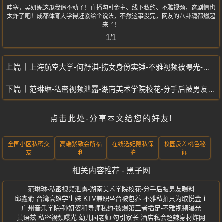
哇塞，吴妍妮这瓜我追不动了！直播勾引金主、线下私约、不雅视频，这剧情也
太炸了吧！成都体育大学得赶紧给个说法，不然这事没完，网友的八卦魂都燃起
来了！
1/1
上海航空大学-何舒淇-捞女身份实锤-不雅视频被曝光-清纯人设崩塌
范琳琳-私密视频泄露-湖南美术学院校花-分手后被男友曝料
点击此处-分享本文给您的好友!
全国小区私密交
高端紧致会所福
在线选妃隐私保
校园反差桃色秘
友
利
护
闻
相关内容推荐 - 黑子网
范琳琳-私密视频泄露-湖南美术学院校花-分手后被男友曝料
邱鑫俞-台湾高雄学生妹-KTV兼职坐台被包养-不雅私拍只为取悦金主
广州音乐学院-孙妍姿和导师私约-被爆第三者插足-不雅视频曝光
黄语兹-私密视频曝光-幼儿园老师-勾引家长-酒店私会超辣身材炸网