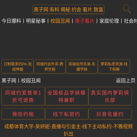
黑子网 有料 揭秘 约会 看片 致富
今日爆料
明星秘事
校园丑闻
黑子看片
家庭伦理
社会
订制需求约PA-泡
同城约会外卖-教
高端会所名录-名
萝莉私密资源-线
妞神器
师空姐
媛学妹
下拓展
黑子网
丨
校园丑闻
返回上页
同城约爱首单1
全国极品学妹模
真实国内萝莉俱
折可退换
特兼职
乐部
微信约啪
线下私密约
抖音名媛约
成都体育大学-吴妍妮-直播勾引金主-线下主动私约-不雅视频
扒出