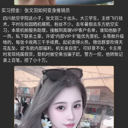
实习捞金：张文羽如何变身推销员
四川航空学院这小子，张文羽二十出头，大三学生，主修飞行技
术，平时在校园晒机模照，粉丝不少。去年暑假去东方航空实
习，本是机舱服务助理，接触到高端VIP客户名单，谁知他脑子
一热，私下联系土豪，许诺“内部VIP卡”能优先登机、头等舱升级
啥的，每张卡收两三千手续费。起初卖得火热，微信群里吹得天
花乱坠，说“东航内部福利，机长亲自签”。可好景不长，卡主用
时发现纯属假货，登机时被空乘当骗子赶。警方一挖，他转账记
录上百笔，捞了小十万。