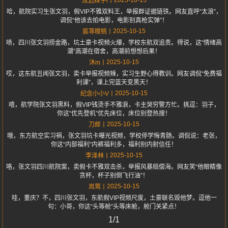
炫迈妹子i
哈，航院实习生张文羽，假VIP不雅双料王，举报群证据链铁。网友直呼“太浪”，
调侃“他该去拍电影，电影别真枪实弹”！
2025-10-15
宸荨糭桃
啧，四川张文羽捞金路，坑土豪卡视频火爆，学校东航双追责。得说，这“情绪高
潮”高潮在宿舍，高潮前想想后果！
2025-10-15
沐m
哎，这东航丑闻张文羽，卖卡举报视频辣，实习生野心得教训。网友调侃“免费福
利课”，课上完蓝天变黑天！
2025-10-15
纪念小小V
嘻，航学院张文羽黑料，假VIP钱烫手不雅浪，卡主哭穷警方忙。挑逗：羽子，
你这“优先登机”优先床位，床位别登热搜！
2025-10-15
刀郎
哦，东方航空实习祸，张文羽坑卡曝光视频，学校停学悔青肠。调侃说：老张，
你这“内部福利”内裤福利多，福利别内射信任！
2025-10-15
李泽林
咯，张文羽四川航院案，卖假卡不雅双击杀，举报风暴赔偿海。网友笑“他眼睛像
贪杯，杯子别倒飞行油”！
2025-10-15
岚莺
哇，重庆？不，四川张文羽，东航假VIP视频尺度，土豪联名毁他梦。逗他一
句：小哥，你这“头等舱”头等床舱，舱门关紧点！
1/1