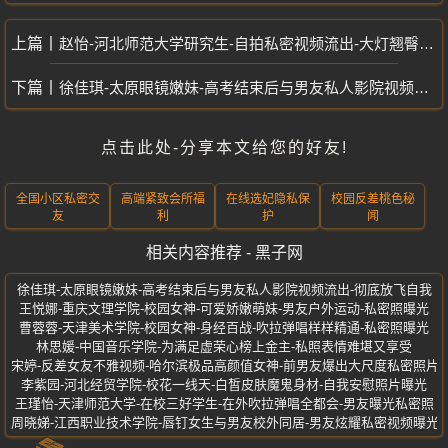
赵怡-河北师范大学研究生-自拍私密视频流出-大灯翘臀眼睛妹-浪叫不止超诱人
徐佳琪-太原眼镜嫩妹-高考结束后与男友私人影院视频流出-彻底放飞自我
点击此处-分享本文给您的好友!
全国小区私密交
高端紧致会所福
在线选妃隐私保
校园反差桃色秘
友
利
护
闻
相关内容推荐 - 黑子网
徐佳琪-太原眼镜嫩妹-高考结束后与男友私人影院视频流出-彻底放飞自我
王悦娜-重庆文理学院-校园女神-可爱娇嫩萌妹-男友户外运动-私密照曝光
曹蓉蓉-天津美术学院-校园女神-身经百战-吹拉弹唱样样精通-私密照曝光
林思媛-中国音乐学院-为满足虚荣心榜上金主-私照表情难堪又享受
宋婷-反差女友不雅视频-哈尔滨极品高颜值女神-前男友爆出大尺度私密照片
李紫园-河北经贸学院-校花一线天-白皙皮肤魔鬼身材-自我安慰照片曝光
王瑾怡-天津师范大学-在校三好学生-在外吹拉弹唱全都会-男友曝光私密照
周晓娣-江西职业技术学院-唇钉女生与男友校外同居-男友炫耀私密视频曝光