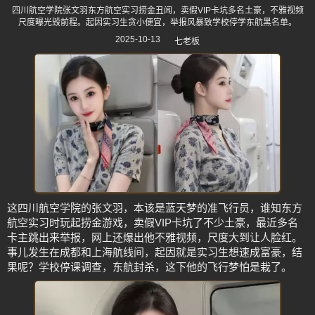
四川航空学院张文羽东方航空实习捞金丑闻，卖假VIP卡坑多名土豪，不雅视频
尺度曝光毁前程。起因实习生贪小便宜，举报风暴致学校停学东航黑名单。
2025-10-13
七老板
这四川航空学院的张文羽，本该是蓝天梦的准飞行员，谁知东方
航空实习时玩起捞金游戏，卖假VIP卡坑了不少土豪，最近多名
卡主跳出来举报，网上还爆出他不雅视频，尺度大到让人脸红。
事儿发生在成都和上海航线间，起因就是实习生想速成富豪，结
果呢？学校停课调查，东航封杀，这下他的飞行梦怕是栽了。