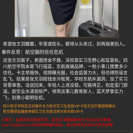
希望张文羽醒醒，牢里或街头，都得从头来过，别再祸害别人。
事件反思：航空圈的信任危机
这张文羽案子，表面捞金不雅，深挖是实习生野心和监管松。四
川航空学院本是飞行摇篮，东航高端品牌，一桩小事儿搅黄多少
信任。卡主举报快，视频曝光狠，社会监督力大，但也得防谣言
乱飞。结果是张文羽赔钱坐冷板凳，学校东航补漏洞，加了实习
背景审查。话说回来，年轻人上进没错，可路得正，别走歪门邪
道。航空业水清规矩严，得用这事儿教育新人，蓝天梦靠实力
飞，别靠小聪明坠机。
四川航空学院张文羽事件
东方航空实习生卖假VIP卡
张文羽不雅视频曝光
航空圈捞金骗局举报
实习生贪腐丑闻分析
东航VIP卡
小提示：如遇到本页链接失效，请发送“我要最新网址”到本站官方邮箱
heizi.me@pm.me 可自动获得最新网址。请记录保存本站官方联系邮箱！