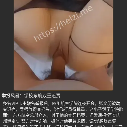
举报风暴：学校东航双重追责
多名VIP卡主联名举报后，四川航空学院连夜开会，张文羽被勒
令退宿，导师气得直摇头，说“飞行员得稳重，这小子毁了学院脸
面”。东方航空总部介入，封了他的实习档案，还发通报“严查内
部泄密”。警方定性诈骗，抓他时他哭着求情，说“就想赚点零