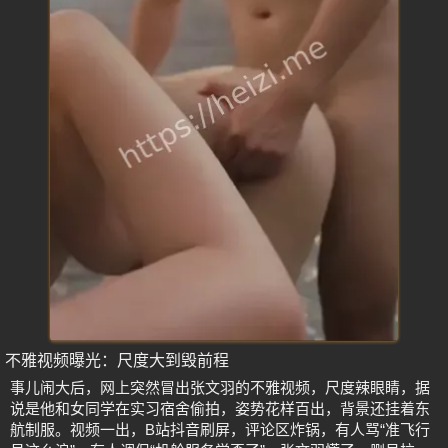
不雅视频曝光：尺度大到毁前程
事儿闹大后，网上突然冒出张文羽的不雅视频，尺度辣眼睛，据
说是他和女同学在实习宿舍偷拍，姿势花样百出，背景还挂着东
航制服。视频一出，B站抖音刷屏，评论区炸锅，有人骂“准飞行