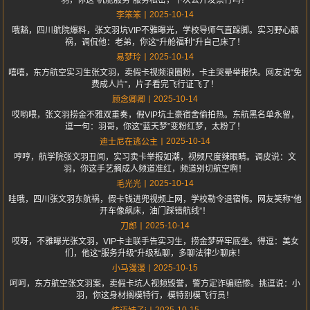
羽，你这“机舱服务”服务私密，下次公开发票行吗？
2025-10-14
李笨笨
哦豁，四川航院爆料，张文羽坑VIP不雅曝光，学校导师气直跺脚。实习野心酿
祸，调侃他：老弟，你这“升舱福利”升自己床了！
2025-10-14
易梦玲
嘻嘻，东方航空实习生张文羽，卖假卡视频浪圈粉，卡主哭晕举报快。网友说“免
费成人片”，片子看完飞行证飞了！
2025-10-14
顾念卿卿
哎哟喂，张文羽捞金不雅双重奏，假VIP坑土豪宿舍偷拍热。东航黑名单永留，
逗一句：羽哥，你这“蓝天梦”变粉红梦，太粉了！
2025-10-14
迪士尼在逃公主
哼哼，航学院张文羽丑闻，实习卖卡举报如潮，视频尺度辣眼睛。调皮说：文
羽，你这手艺搁成人频道准红，频道别切航空啊！
2025-10-14
毛光光
哇哦，四川张文羽东航祸，假卡钱进兜视频上网，学校勒令退宿悔。网友笑称“他
开车像飙床，油门踩错航线”！
2025-10-14
刀郎
哎呀，不雅曝光张文羽，VIP卡主联手告实习生，捞金梦碎牢底坐。得逗：美女
们，他这“服务升级”升级私聊，多聊法律少聊床！
2025-10-15
小马漫漫
呵呵，东方航空张文羽案，卖假卡坑人视频毁誉，警方定诈骗赔惨。挑逗说：小
羽，你这身材搁模特行，模特别模飞行员！
2025-10-15