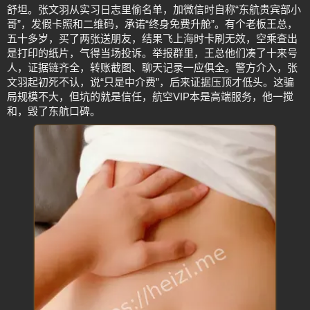
舒坦。张文羽从实习日志里偷名单，加微信时自称“东航贵宾部小
哥”，发假卡照和二维码，承诺“终身免费升舱”。有个老板王总，
五十多岁，买了两张送朋友，结果飞上海时卡刷无效，空乘查出
是打印的纸片，气得当场投诉。举报群里，王总他们凑了十来号
人，证据链齐全，转账截图、聊天记录一应俱全。警方介入，张
文羽起初死不认，说“只是中介费”，后来证据压顶才低头。这骗
局规模不大，但坑的就是信任，航空VIP本是高端服务，他一搅
和，毁了东航口碑。