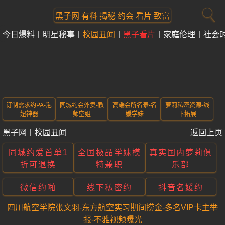
黑子网 有料 揭秘 约会 看片 致富
今日爆料
明星秘事
校园丑闻
黑子看片
家庭伦理
社会
订制需求约PA-泡
同城约会外卖-教
高端会所名录-名
萝莉私密资源-线
妞神器
师空姐
媛学妹
下拓展
黑子网
丨
校园丑闻
返回上页
同城约爱首单1
全国极品学妹模
真实国内萝莉俱
折可退换
特兼职
乐部
微信约啪
线下私密约
抖音名媛约
四川航空学院张文羽-东方航空实习期间捞金-多名VIP卡主举
报-不雅视频曝光