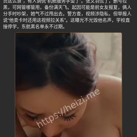
员这么浪”，有人调侃“机舱服务学歪了”。张文羽慌了，删号拉
黑，可网管哪管用，备份满天飞。起因可能是前女友报复，俩人
分手时吵架，她气不过甩出去。警方查，视频涉隐私，但举报人
说“他卖卡时还用这视频拉关系”。这曝光不光毁他名声，学校直
接停学，东航黑名单永不过期。