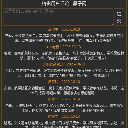
精彩用户评论 - 黑子网
提
交
2025-10-13
真优美
哎呦，张文羽这小子，实习卖假卡捞金，VIP土豪气炸举报，不雅视频还尺度拉
满。网友调侃“他这飞行梦，飞进宿舍床上了”，床戏别飞蓝天啊！
2025-10-13
UU老板
哈哈，四川航院张文羽，东航实习变推销王，坑卡主钱视频浪翻天。学校黑脸封
杀，逗他：小哥，你这“高端服务”学歪了，下次卖正版去！
2025-10-13
奔跑的晶骡儿
啧啧，东方航空丑闻爆，张文羽假卡不雅双杀，举报群十人哭穷。实习生野心
大，调侃说：文羽，你这“VIP福利”福利自己多，下次低调点！
2025-10-13
易梦玲
天哪，航学院张文羽捞金记，卖卡坑老板视频辣眼，学校停学东航怒。得说，这
“准飞行员”翱翔床第，翱翔前多想想前程啊！
2025-10-14
小叶叶
哇塞，不雅视频火了，张文羽实习卖假VIP，土豪联名举报血本无归。警方抓哭
求情，网友笑“他这刀法搁宿舍准高手”，高手别切信任！
2025-10-14
徐化文
咯咯，张文羽东航黑历史，假卡捞十万视频尺度大，举报风暴毁梦碎。挑逗：小