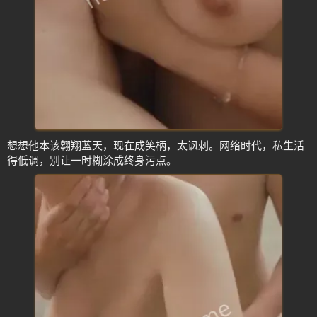
想想他本该翱翔蓝天，现在成笑柄，太讽刺。网络时代，私生活
得低调，别让一时糊涂成终身污点。