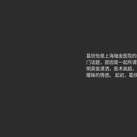
葛欣怡是上海瑞金医院的
门话题，原因是一起所谓
明英俊潇洒，医术高超，
暧昧的情感。 起初，葛