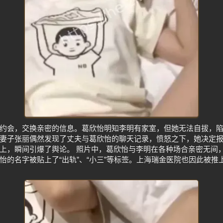
约会，交换亲密的信息。葛欣怡明知李明有家室，但她无法自拔，陷
妻子张丽偶然发现了丈夫与葛欣怡的聊天记录，愤怒之下，她决定
上，瞬间引爆了舆论。 照片中，葛欣怡与李明在各种场合亲密无间
怡的名字被贴上了“出轨”、“小三”等标签。上海瑞金医院也因此被推