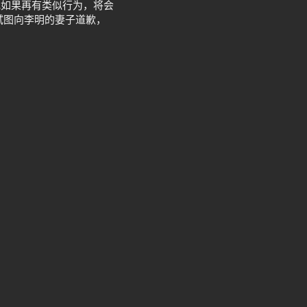
她如果再有类似行为，将会
试图向李明的妻子道歉，