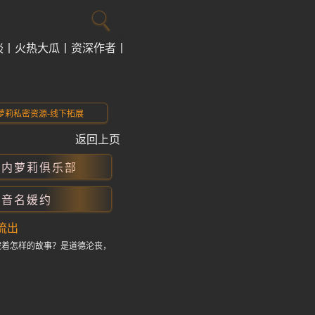
谈
火热大瓜
资深作者
热门标签
萝莉私密资源-线下拓展
返回上页
国内萝莉俱乐部
抖音名媛约
流出
藏着怎样的故事？是道德沦丧，