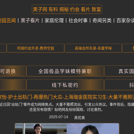
黑子网 有料 揭秘 约会 看片 致富
校园丑闻
黑子看片
家庭伦理
社会时事
奇闻另类
百家杂
同城约会外卖-教师空姐
高端会所名录-名媛学妹
折可退换
全国极品学妹模特兼职
真实
线下私密约
欣怡-护士出轨门-再爆热门大瓜-上海瑞金医院实习生-大量不雅照
近日因“出轨门”事件成为网络焦点。大量不雅照流出，引发公众热议。事件背后，隐
还是另有隐情？贴吧网友纷纷围观，讨论激烈。
2025-07-14
真优美