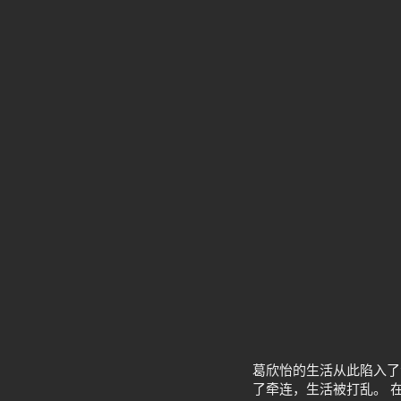
葛欣怡的生活从此陷入了
了牵连，生活被打乱。 