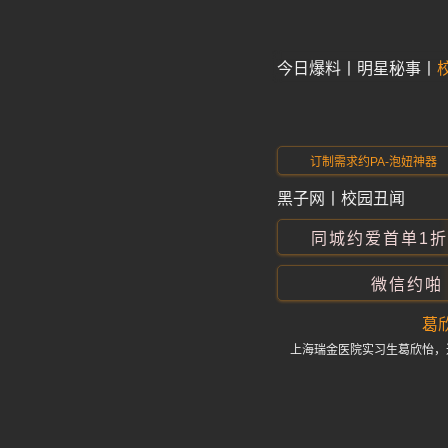
今日爆料
明星秘事
订制需求约PA-泡妞神器
黑子网
丨
校园丑闻
同城约爱首单1
微信约啪
葛
上海瑞金医院实习生葛欣怡，