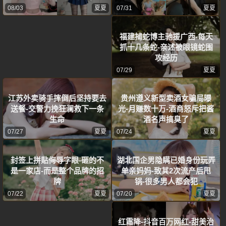
08/03
夏夏
07/31
夏夏
福建捕蛇博主驰援广西-每天
抓十几条蛇-亲述被眼镜蛇围
攻经历
07/29
夏夏
江苏外卖骑手摔倒后坚持要去
贵州遵义新型卖酒女骗局曝
送餐-交警力挽狂澜救下一条
光-月赚数十万-酒商怒斥把酱
生命
酒名声搞臭了
07/27
夏夏
07/24
夏夏
封签上拼贴侮辱字眼-砸的不
湖北国企男隐瞒已婚身份玩弄
是一家店-而是整个品牌的招
单亲妈妈-致其2次流产后甩
牌
锅-很多男人都会犯
07/22
夏夏
07/20
夏夏
红霜降-抖音百万网红-甜美治