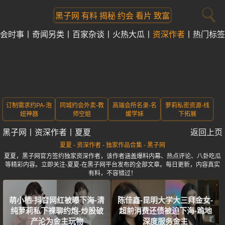
黑子网 有料 揭秘 约会 看片 致富
会时事
奇闻另类
百家杂谈
火热大瓜
资深作者
热门标签
订制需求约PA-泡
同城约会外卖-教
高端会所名录-名
萝莉私密资源-线
妞神器
师空姐
媛学妹
下拓展
黑子网
丨
资深作者
丨
夏夏
返回上页
夏夏 - 资深作者 - 独家作品合集 - 黑子网
夏夏，黑子网官方签约独家资深作者，该作者涵盖爆料内幕、热点评论、八卦吃瓜
等精彩内容。立即关注-夏夏-在黑子网平台发布的全部文章。每日更新，内容真实
有料，不容错过！
萌小栖-抖音网红被曝下海-清
陈佳鑫-昆明大学大三拜金女-
纯萝莉私下裸聊约炮-炒股破
超前消费还债被迫下海-跪地
产沦为金主玩物
深度服务金主