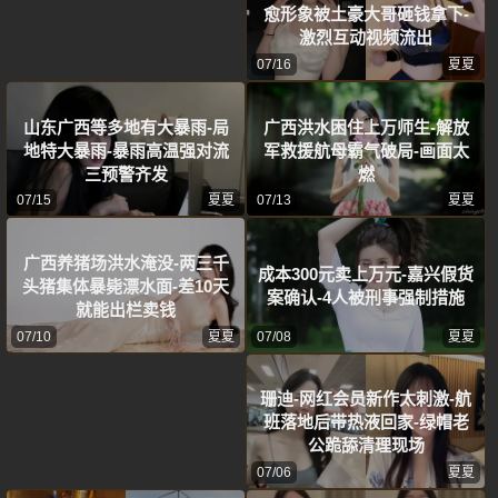
愈形象被土豪大哥砸钱拿下-
激烈互动视频流出
07/16
夏夏
山东广西等多地有大暴雨-局
广西洪水困住上万师生-解放
地特大暴雨-暴雨高温强对流
军救援航母霸气破局-画面太
三预警齐发
燃
07/15
夏夏
07/13
夏夏
广西养猪场洪水淹没-两三千
成本300元卖上万元-嘉兴假货
头猪集体暴毙漂水面-差10天
案确认-4人被刑事强制措施
就能出栏卖钱
07/10
夏夏
07/08
夏夏
珊迪-网红会员新作太刺激-航
班落地后带热液回家-绿帽老
公跪舔清理现场
07/06
夏夏