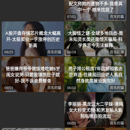
配文称她的遗物不多-我是其
中一个-她来找我了
07/01
房东的猫
A股开盘存储芯片概念大幅高
大脚怪之谜-全球多地目击-是
开-太极实业一字涨停创历史
未知灵长类还是惊天骗局-科
新高
学界至今无法解释
06/25
房东的猫
06/18
房东的猫
爸爸嫌弃爷爷做饭难吃被6岁
男子排公租房7年因前租客去
闺女说哭-只要能填饱肚子就
世弃选-住建局回应老人系自
好-我不该浪费粮食
然身故房屋设施完好
06/15
房东的猫
06/10
房东的猫
李丽丽-黑龙江大二学妹-清纯
女大秒变尤物-和男友私人影
院私密自拍流出
06/05
房东的猫