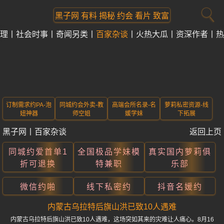
黑子网 有料 揭秘 约会 看片 致富
理
社会时事
奇闻另类
百家杂谈
火热大瓜
资深作者
热
订制需求约PA-泡
同城约会外卖-教
高端会所名录-名
萝莉私密资源-线
妞神器
师空姐
媛学妹
下拓展
黑子网
丨
百家杂谈
返回上页
同城约爱首单1
全国极品学妹模
真实国内萝莉俱
折可退换
特兼职
乐部
微信约啪
线下私密约
抖音名媛约
内蒙古乌拉特后旗山洪已致10人遇难
内蒙古乌拉特后旗山洪已致10人遇难，这场突如其来的灾难让人痛心。8月16