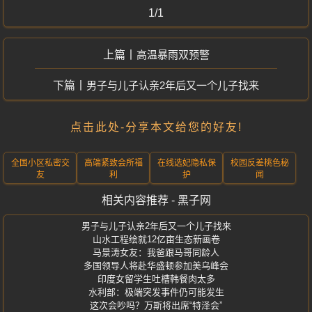
1/1
高温暴雨双预警
男子与儿子认亲2年后又一个儿子找来
点击此处-分享本文给您的好友!
全国小区私密交
高端紧致会所福
在线选妃隐私保
校园反差桃色秘
友
利
护
闻
相关内容推荐 - 黑子网
男子与儿子认亲2年后又一个儿子找来
山水工程绘就12亿亩生态新画卷
马景涛女友：我爸跟马哥同龄人
多国领导人将赴华盛顿参加美乌峰会
印度女留学生吐槽韩餐肉太多
水利部：极端突发事件仍可能发生
这次会吵吗？万斯将出席“特泽会”