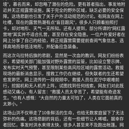
境”，慕名而来，却忽略了潜在的危险。更有甚者指出，事发地附
近并无正规露营设施，属于完全的野外区域，缺乏必要的安全保
障。这场悲剧也引发了关于户外活动规范的讨论。有网友在网上
吐槽，现在的露营热潮有点“盲目跟风”，很多人只顾着拍照打
卡，却对地形、天气一无所知。还有人提到，部分所谓的“网红露
营地”其实并不适合扎营，甚至存在安全隐患。一位户外爱好者在
网上分享了自己的经验，称正规露营需要提前查阅气象信息、选
择高地而非低洼地形，并配备应急装备。
而这次乌拉特后旗的悲剧，显然是一次血的教训。网友们纷纷表
示，希望相关部门能加强对野外露营的监管，比如设立警示牌、
发布实时天气预警，甚至限制某些高风险区域的露营活动。救援
现场的最新消息显示，搜救工作仍在继续，但失联者的生还希望
愈发渺茫。网上流传的一段视频中，救援人员在泥泞中艰难前
行，挖掘机和无人机齐上阵，试图找到任何线索。网友们对此既
感动又痛心，有人留言：“救援人员太辛苦了，希望能有奇迹发
生。”也有人感慨：“大自然的力量太可怕了，人类在它面前真的
太渺小。”
这场山洪不仅带走了10条鲜活的生命，也给无数家庭留下了无法
弥补的伤痛。这场悲剧的背后，还有一些细节让人唏嘘。据幸存
者回忆，事发时洪水来得太快，很多人甚至来不及跑出帐篷。网