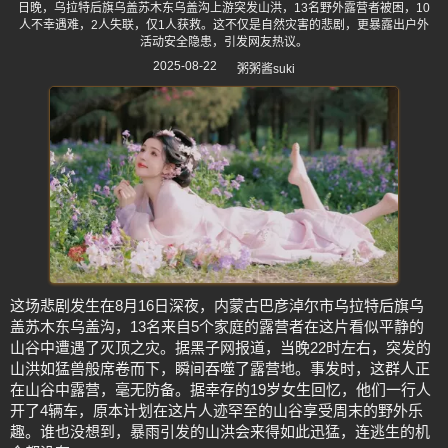
日晚，乌拉特后旗乌盖苏木东乌盖沟上游突发山洪，13名野外露营者被困，10
人不幸遇难，2人失联，仅1人获救。这不仅是自然灾害的悲剧，更暴露出户外
活动安全隐患，引发网友热议。
2025-08-22
粥粥酱suki
这场悲剧发生在8月16日深夜，内蒙古巴彦淖尔市乌拉特后旗乌
盖苏木东乌盖沟，13名来自5个家庭的露营者在这片看似平静的
山谷中遭遇了灭顶之灾。据黑子网报道，当晚22时左右，突发的
山洪如猛兽般席卷而下，瞬间吞噬了露营地。事发时，这群人正
在山谷中露营，毫无防备。据幸存的19岁女生回忆，他们一行人
开了4辆车，原本计划在这片人迹罕至的山谷享受周末的野外乐
趣。谁也没想到，暴雨引发的山洪会来得如此迅猛，连逃生的机