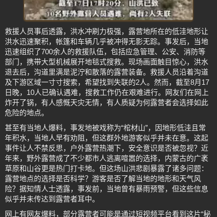
救援人员事后透露，洪水冲刷力极强，露营地所在的低洼地形让
洪水迅速聚积，帐篷和车辆几乎被冲得无影无踪。事发后，当地
迅速组织了700余人的救援队伍，包括应急管理、公安、消防等
部门，携带大型机械展开地毯式搜救。现场画面触目惊心，洪水
退去后，沟道里满是泥泞和散落的露营装备。救援人员沿着沟道
及下游区域一寸寸搜索，希望找到失联的2人。然而，截至8月17
日晚，10人已确认遇难，搜救工作仍在艰难进行。网友们在网上
炸开了锅，有人感慨天灾无情，有人质疑为何露营者会选择如此
危险的地点。
甚至有当地人爆料，事发地被戏称为“棺材山”，因地形低洼且常
年积水，当地人早有劝阻，但这群外地游客似乎并未在意。这起
事件让人不禁反思，户外露营热潮下，安全意识是否被忽视？近
年来，野外露营成了不少都市人逃离喧嚣的选择，内蒙古的广袤
草原和山谷更是热门打卡地。但这场山洪悲剧暴露了诸多问题：
露营地点的选择是否科学？游客是否了解当地的地形和天气风
险？据知情人士透露，事发前，当地曾有暴雨预警，但这些信息
似乎并未传达到露营者耳中。
网上有网友爆料，部分露营者可能是通过短视频平台看到这片“秘