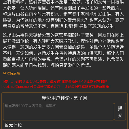
上有爆料称，这群露营者中不乏亲子家庭，孩子和父母一同被洪
水卷走，让人听闻泪目。还有网友翻出了事发地的一些老照片，
称这片山谷在雨季时常有积水，稍有暴雨就可能引发山洪。有人
质疑，为何这样的地方没有明确的警示标志？也有人认为，露营
者自身的冒险意识不足，盲目追求“野趣”导致了悲剧的发生。
这场山洪事件无疑给火热的露营热潮敲响了警钟。网友们在网上
展开激烈争论，有人呼吁大家吸取教训，理性对待户外活动也有
人觉得，悲剧的发生是多方因素叠加的结果，单靠个人防范远远
不够。无论如何，这场发生在乌拉特后旗的山洪悲剧，都让人们
重新审视人与自然的关系。希望这样的悲剧不再重演，也希望失
联的两人能早日被找到，哪怕只是渺茫的希望。
乌拉特后旗
小提示：如遇到本页链接失效，请发送“我要最新网址”到本站官方邮箱
heizi.me@pm.me 可自动获得最新网址。请记录保存本站官方联系邮箱！
精彩用户评论 - 黑子网
提
交
暂无评论