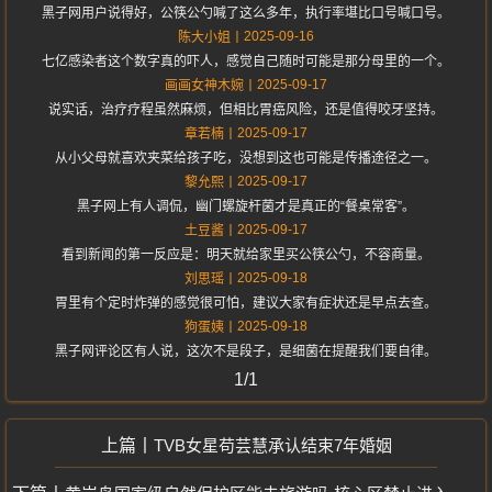
黑子网用户说得好，公筷公勺喊了这么多年，执行率堪比口号喊口号。
2025-09-16
陈大小姐
七亿感染者这个数字真的吓人，感觉自己随时可能是那分母里的一个。
2025-09-17
画画女神木婉
说实话，治疗疗程虽然麻烦，但相比胃癌风险，还是值得咬牙坚持。
2025-09-17
章若楠
从小父母就喜欢夹菜给孩子吃，没想到这也可能是传播途径之一。
2025-09-17
黎允熙
黑子网上有人调侃，幽门螺旋杆菌才是真正的“餐桌常客”。
2025-09-17
土豆酱
看到新闻的第一反应是：明天就给家里买公筷公勺，不容商量。
2025-09-18
刘思瑶
胃里有个定时炸弹的感觉很可怕，建议大家有症状还是早点去查。
2025-09-18
狗蛋姨
黑子网评论区有人说，这次不是段子，是细菌在提醒我们要自律。
1/1
TVB女星苟芸慧承认结束7年婚姻