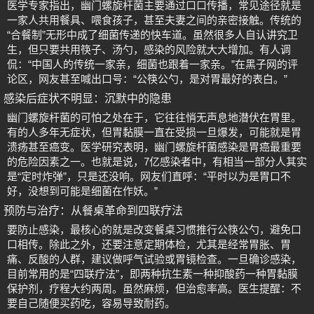
医学专家指出，幽门螺旋杆菌主要通过口口传播，常见途径就是
一家人共用餐具、喂食孩子，甚至夫妻之间的亲密接触。传统的
“合餐制”无形中成了细菌传递的快车道。虽然很多人自认讲究卫
生，但只要共用筷子、汤勺，感染的风险就大大增加。有人调
侃：“中国人的传统一家亲，细菌也跟着一家亲。”在黑子网的评
论区，网友甚至喊出口号：“公筷公勺，是对胃最好的表白。”
感染后症状不明显：沉默中的隐患
幽门螺旋杆菌的可怕之处在于，它往往悄无声息地潜伏在胃里。
有的人多年无症状，但胃黏膜一直在受损一旦爆发，可能就是胃
溃疡甚至癌变。医学研究表明，幽门螺旋杆菌感染是胃癌最重要
的危险因素之一。也就是说，7亿感染者中，有相当一部分人其实
是“定时炸弹”，只是还没响。网友们直呼：“平时以为是胃口不
好，没想到可能是细菌在作妖。”
预防与治疗：从餐桌革命到四联疗法
要防止感染，最核心的就是改变餐桌习惯推行公筷公勺，避免口
口相传。除此之外，还要注意定期体检，尤其是经常胃胀、胃
痛、反酸的人群，建议做呼气试验或胃镜检查。一旦确诊感染，
目前常用的是“四联疗法”，即两种抗生素一种抑酸药一种胃黏膜
保护剂，疗程大约两周。虽然麻烦，但治愈率高。医生提醒：不
要自己随便买药吃，容易导致耐药。