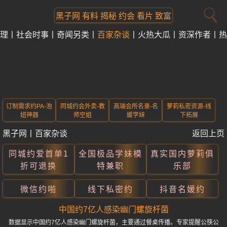
黑子网 有料 揭秘 约会 看片 致富
理
社会时事
奇闻另类
百家杂谈
火热大瓜
资深作者
热
订制需求约PA-泡
同城约会外卖-教
高端会所名录-名
萝莉私密资源-线
妞神器
师空姐
媛学妹
下拓展
黑子网
丨
百家杂谈
返回上页
同城约爱首单1
全国极品学妹模
真实国内萝莉俱
折可退换
特兼职
乐部
微信约啪
线下私密约
抖音名媛约
中国约7亿人感染幽门螺旋杆菌
数据显示中国约7亿人感染幽门螺旋杆菌，主要通过餐桌传播。专家提醒公筷公