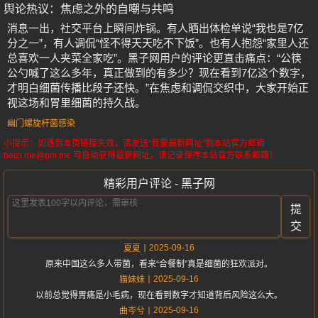
舆论热议：焦虑之外的自嘲与共鸣
消息一出，社交平台上瞬间炸锅。有人晒出体检单说“我也是7亿
分之一”，有人调侃“怪不得天天吃不下饭”。也有人抱怨“家里人还
总喜欢一人夹菜全家吃”。黑子网用户的评论更直击痛点：“公筷
公勺喊了这么多年，真正做到的有多少？现在看到7亿这个数字，
才明白细菌传播比段子还快。”在焦虑和调侃交织中，大家开始正
视这场和胃里细菌的持久战。
幽门螺旋杆菌感染
小提示：如遇到本页链接失效，请发送“我要最新网址”到本站官方邮箱
heizi.me@pm.me 可自动获得最新网址。请记录保存本站官方联系邮箱！
精彩用户评论 - 黑子网
提
交
2025-09-16
夏夏
原来中国这么多人带菌，看来“合餐制”真是细菌的狂欢派对。
2025-09-16
猫妹妹
以前总觉得胃痛是小毛病，现在看到数字才知道背后风险这么大。
2025-09-16
曲岑兮