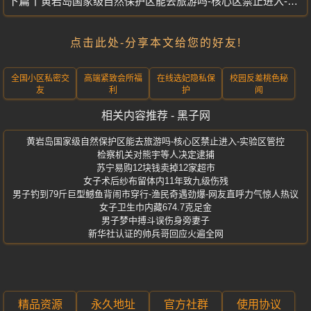
黄岩岛国家级自然保护区能去旅游吗-核心区禁止进入-实验区管控
点击此处-分享本文给您的好友!
全国小区私密交
高端紧致会所福
在线选妃隐私保
校园反差桃色秘
友
利
护
闻
相关内容推荐 - 黑子网
黄岩岛国家级自然保护区能去旅游吗-核心区禁止进入-实验区管控
检察机关对熊宇等人决定逮捕
苏宁易购12块钱卖掉12家超市
女子术后纱布留体内11年致九级伤残
男子钓到79斤巨型鳡鱼背闹市穿行-渔民奇遇劲爆-网友直呼力气惊人热议
女子卫生巾内藏674.7克足金
男子梦中搏斗误伤身旁妻子
新华社认证的帅兵哥回应火遍全网
精品资源
永久地址
官方社群
使用协议