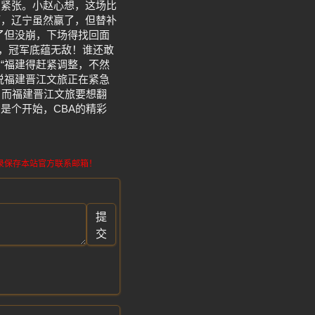
点紧张。小赵心想，这场比
槽，辽宁虽然赢了，但替补
了但没崩，下场得找回面
旅，冠军底蕴无敌！谁还敢
“福建得赶紧调整，不然
说福建晋江文旅正在紧急
，而福建晋江文旅要想翻
是个开始，CBA的精彩
请记录保存本站官方联系邮箱！
提
交