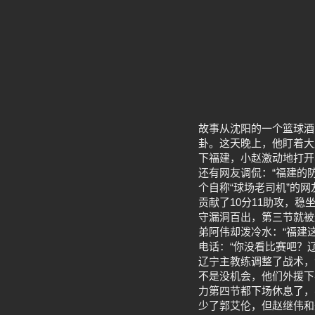
故事从沈阳的一个篮球酒
卦。这天晚上，他盯着大
下福建，小赵激动地打开
还有网友调侃：“福建的
个自称“球场老司机”的
贡献了10分11助攻，
守漏洞百出，第三节就被
弟阿伟却泼冷水：“福建
电话：“你没看比赛吧？
辽宁主教练调整了战术，
不是没机会，他们外援下
力第四节都下场休息了，
少了郭艾伦，但赵继伟和