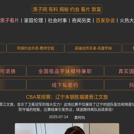
黑子网 有料 揭秘 约会 看片 致富
黑子看片
家庭伦理
社会时事
奇闻另类
百家杂谈
火热大
同城约会外卖-教师空姐
高端会所名录-名媛学妹
折可退换
全国极品学妹模特兼职
真实
线下私密约
CBA常规赛：辽宁本钢胜福建晋江文旅
建晋江文旅，显示了卫冕冠军的强大实力！这场比赛不仅展现了辽宁的团队配合和明星
防守端的短板，比赛结果引发热议，球迷期待两队后续表现！
2025-07-14
黄阿玛