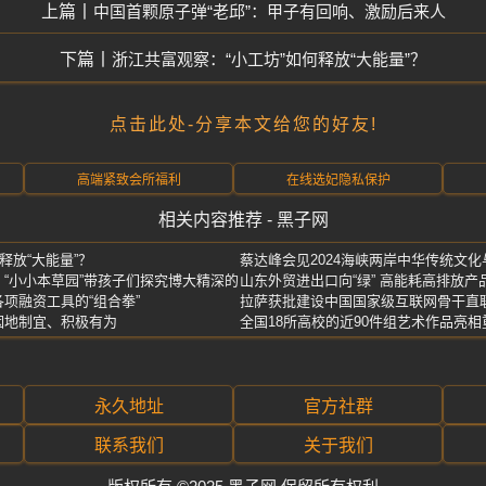
中国首颗原子弹“老邱”：甲子有回响、激励后来人
浙江共富观察：“小工坊”如何释放“大能量”？
点击此处-分享本文给您的好友!
高端紧致会所福利
在线选妃隐私保护
相关内容推荐 - 黑子网
释放“大能量”？
蔡达峰会见2024海峡两岸中华传统文
“小小本草园”带孩子们探究博大精深的中医药世界
山东外贸进出口向“绿” 高能耗高排放产
项融资工具的“组合拳”
拉萨获批建设中国国家级互联网骨干直
因地制宜、积极有为
全国18所高校的近90件组艺术作品亮相
永久地址
官方社群
联系我们
关于我们