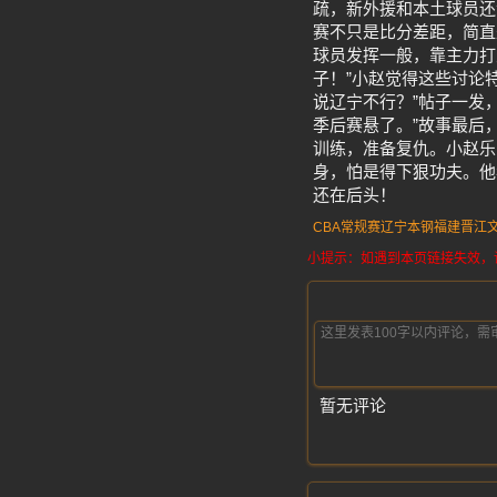
疏，新外援和本土球员还
赛不只是比分差距，简直
球员发挥一般，靠主力打
子！”小赵觉得这些讨论
说辽宁不行？”帖子一发
季后赛悬了。”故事最后
训练，准备复仇。小赵乐
身，怕是得下狠功夫。他
还在后头！
CBA
常规赛
辽宁本钢
福建
晋江
小提示：如遇到本页链接失效，请发
暂无评论