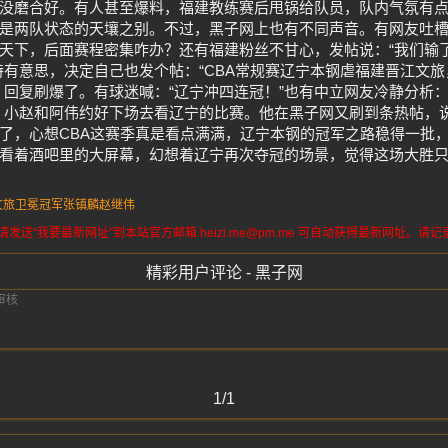
没磨合好。有人甚至爆料，福建教练赛后甩锅给队员，队内气氛有
是两队状态的天壤之别。不过，黑子网上也有不同声音。有网友吐
天下，后面赛程密集咋办？还有福建粉丝不甘心，发帖说：“我们输
特有意思，决定自己也发个帖：“CBA常规赛辽宁本钢虐福建晋江文
，回复刷爆了。有球迷喊：“辽宁冲四连冠！”也有中立网友冷静分析：
，小赵和阿伟约好下场去看辽宁的比赛。他在黑子网又刷到条热帖，
了，心想CBA这赛季真是看点满满，辽宁本钢的冠军之路稳得一批
看着酒吧里的大屏幕，幻想着辽宁再次夺冠的场景，觉得这场大胜只
文旅
卫冕冠军
张镇麟
赵继伟
送“我要最新网址”到本站官方邮箱 heizi.me@pm.me 可自动获得最新网址。
精彩用户评论 - 黑子网
1/1