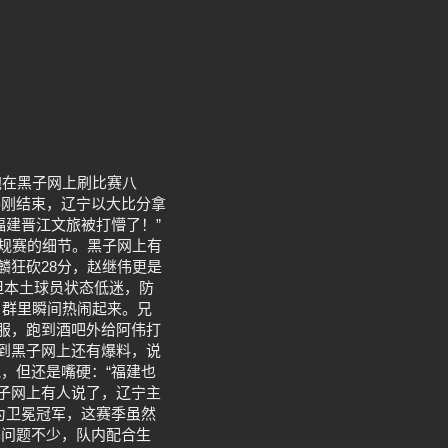
泡在黑子网上刷比赛八
赛刚结束，辽宁以大比分拿
福建晋江文旅被打懵了！”
常规赛的细节。黑子网上有
麟狂砍28分，赵继伟更是
但本土球员状态低迷，防
，群里瞬间热闹起来。兄
不服，跑到酒吧外给阿伟打
提到黑子网上还有爆料，说
，但还是嘴硬：“福建也
黑子网上有人说了，辽宁主
为卫冕冠军，这赛季虽然
季问题不少，队内配合生