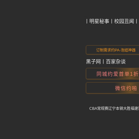
今日爆料
明星秘事
校园丑闻
订制需求约PA-泡妞神器
黑子网
丨
百家杂谈
同城约爱首单1
微信约啪
CBA常规赛辽宁本钢大胜福