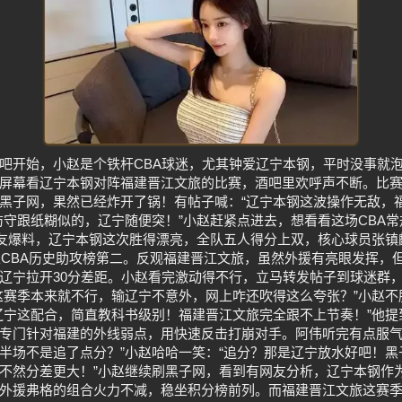
吧开始，小赵是个铁杆CBA球迷，尤其钟爱辽宁本钢，平时没事就
屏幕看辽宁本钢对阵福建晋江文旅的比赛，酒吧里欢呼声不断。比
黑子网，果然已经炸开了锅！有帖子喊：“辽宁本钢这波操作无敌，
防守跟纸糊似的，辽宁随便突！”小赵赶紧点进去，想看看这场CBA
网友爆料，辽宁本钢这次胜得漂亮，全队五人得分上双，核心球员张镇
稳坐CBA历史助攻榜第二。反观福建晋江文旅，虽然外援有亮眼发挥，
辽宁拉开30分差距。小赵看完激动得不行，立马转发帖子到球迷群
这赛季本来就不行，输辽宁不意外，网上咋还吹得这么夸张？”小赵
辽宁这配合，简直教科书级别！福建晋江文旅完全跟不上节奏！”他
专门针对福建的外线弱点，用快速反击打崩对手。阿伟听完有点服气
半场不是追了点分？”小赵哈哈一笑：“追分？那是辽宁放水好吧！
不然分差更大！”小赵继续刷黑子网，看到有网友分析，辽宁本钢作
外援弗格的组合火力不减，稳坐积分榜前列。而福建晋江文旅这赛