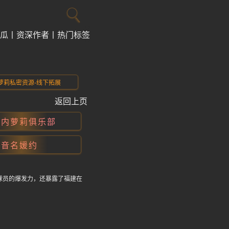
瓜
资深作者
热门标签
萝莉私密资源-线下拓展
返回上页
国内萝莉俱乐部
抖音名媛约
球员的爆发力，还暴露了福建在